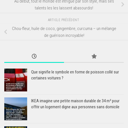
Au début, tout le monde est intrigué par son style, mais ses
talents les les laissent abasourdis!
ARTICLE PRÉCÉDENT
Chou-fleur, huile de coco, gingembre, curcuma – un mélange
de guérison incroyable!
Que signifie le symbole en forme de poisson collé sur
certaines voitures ?
IKEA imagine une petite maison durable de 34 m² pour
offrir un logement digne aux personnes sans domicile