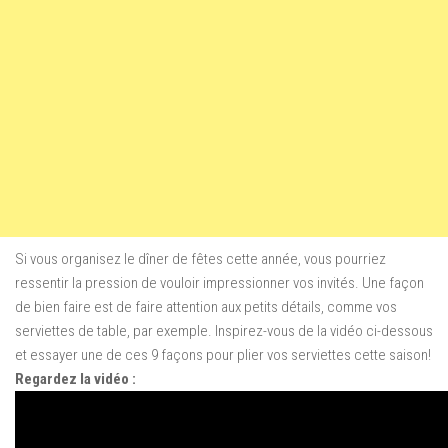
Si vous organisez
le dîner
de fêtes
cette année
, vous
pourriez
ressentir
la pression
de vouloir impressionner vos invités
.
Une façon
de bien faire
est de faire attention aux
petits détails
,
comme vos
serviettes de table,
par exemple.
Inspirez-vous de
la vidéo
ci-dessous
et
essayer une de ces
9 façons
pour plier
vos
serviettes
cette saison
!
Regardez la vidéo :