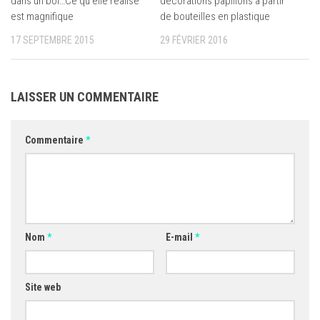
dans un bol…Ce qu’elle réalise
décorations papillons à partir
est magnifique
de bouteilles en plastique
17 SEPTEMBRE 2015
29 FÉVRIER 2016
LAISSER UN COMMENTAIRE
Commentaire
*
Nom
*
E-mail
*
Site web