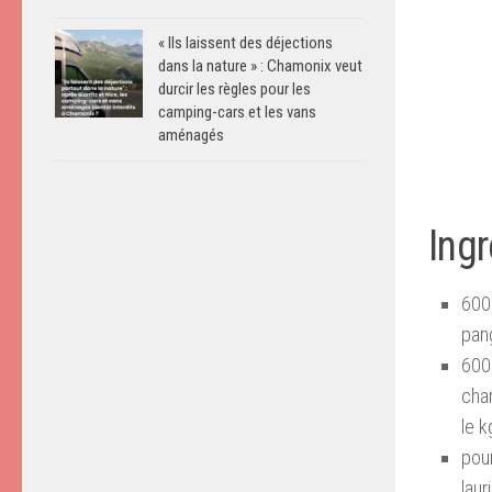
« Ils laissent des déjections
dans la nature » : Chamonix veut
durcir les règles pour les
camping-cars et les vans
aménagés
Ing
600 
pang
600 
cham
le k
pour
laur