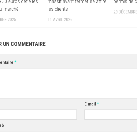
 30 euros défie les
massif avant fermeture attire
permis de c
du marché
les clients
29 DÉCEMBRE
BRE 2025
11 AVRIL 2026
R UN COMMENTAIRE
entaire
*
E-mail
*
eb