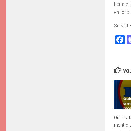
Fermer l
en fonct
Servir t
F
VOU
Oubliez l
montre c