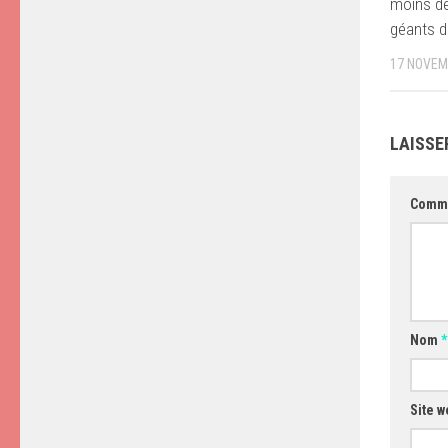
moins de
géants 
17 NOVEM
LAISSE
Comm
Nom
*
Site w