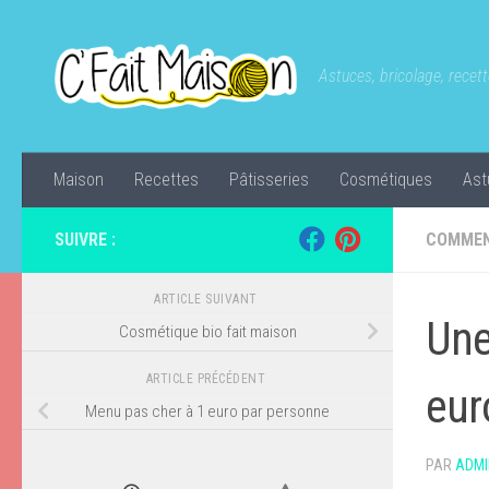
Skip to content
Astuces, bricolage, recette
Maison
Recettes
Pâtisseries
Cosmétiques
Ast
SUIVRE :
COMMEN
ARTICLE SUIVANT
Une
Cosmétique bio fait maison
ARTICLE PRÉCÉDENT
eur
Menu pas cher à 1 euro par personne
PAR
ADMI