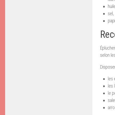
huil
sel,
papi
Rec
Éplucher
selon le
Disposer 
les 
les
le p
sale
arro