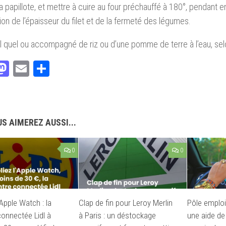
a papillote, et mettre à cuire au four préchauffé à 180°, pendant e
ion de l’épaisseur du filet et de la fermeté des légumes.
el quel ou accompagné de riz ou d’une pomme de terre à l’eau, selo
acebook
Mastodon
Email
Partager
S AIMEREZ AUSSI...
0
0
’Apple Watch : la
Clap de fin pour Leroy Merlin
Pôle emplo
onnectée Lidl à
à Paris : un déstockage
une aide de