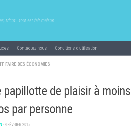
s, tricot...tout est fait maison
uces
Contactez-nous
Conditions d’utilisation
T FAIRE DES ÉCONOMIES
 papillotte de plaisir à moin
os par personne
N
·
4 FÉVRIER 2015