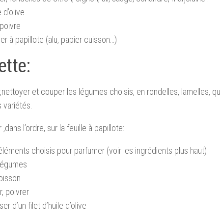
e d’olive
 poivre
er à papillote (alu, papier cuisson…)
ette:
,nettoyer et couper les légumes choisis, en rondelles, lamelles, q
s variétés.
,dans l’ordre, sur la feuille à papillote:
éléments choisis pour parfumer (voir les ingrédients plus haut)
 légumes
oisson
r, poivrer
ser d’un filet d’huile d’olive