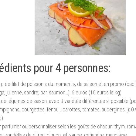
rédients pour 4 personnes:
g de filet de poisson « du moment », de saison et en promo (cabilla
a, julienne, sandre, bar, saumon…): 6 euros (10 euros le kg)
de légumes de saison, avec 3 variétés différentes si possible (po
pignons, courgettes, fenouil, carottes, tomates, aubergines…): 0
g)
 parfumer ou personnaliser selon les goûts de chacun: thym, romar
ier, rondelles de citron, oignon, ail, sauge, coriandre, marjolaine..