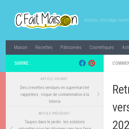
Skip to content
Astuces, bricolage, recette
Maison
Recettes
Pâtisseries
Cosmétiques
Ast
SUIVRE :
COMMEN
ARTICLE SUIVANT
Ret
Des crevettes vendues en supermarché
rappelées : risque de contamination à la
listeria
ver
ARTICLE PRÉCÉDENT
20
Taupes dans le jardin : les solutions
naturelles pour les éloigner sans leur faire