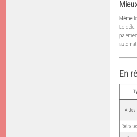
Mieux
Même lor
Le délai
paiement
automati
En r
T
Aides
Retraite