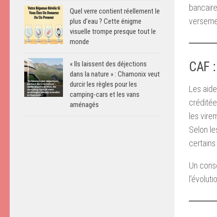
bancaire
Quel verre contient réellement le
versemen
plus d’eau ? Cette énigme
visuelle trompe presque tout le
monde
CAF :
« Ils laissent des déjections
dans la nature » : Chamonix veut
durcir les règles pour les
Les aide
camping-cars et les vans
créditée
aménagés
les vire
Selon le
certains
Un conse
l’évolut