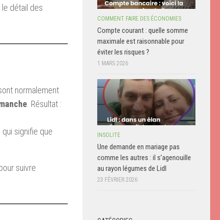
le détail des
COMMENT FAIRE DES ÉCONOMIES
Compte courant : quelle somme
maximale est raisonnable pour
éviter les risques ?
1 MARS 2026
) sont normalement
imanche
. Résultat :
e qui signifie que
INSOLITE
Une demande en mariage pas
comme les autres : il s’agenouille
pour suivre
au rayon légumes de Lidl
23 FÉVRIER 2026