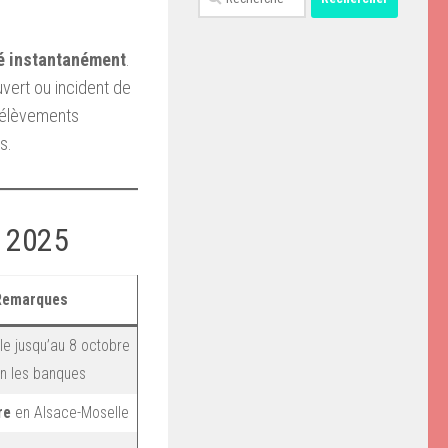
é instantanément
.
uvert ou incident de
prélèvements
s.
e 2025
Remarques
ble jusqu’au 8 octobre
on les banques
re
en Alsace-Moselle