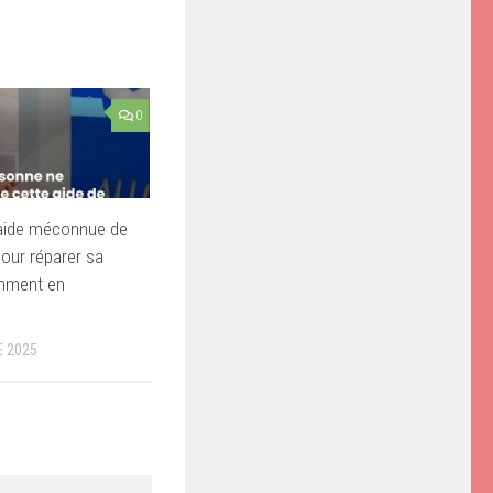
0
 aide méconnue de
our réparer sa
omment en
 2025