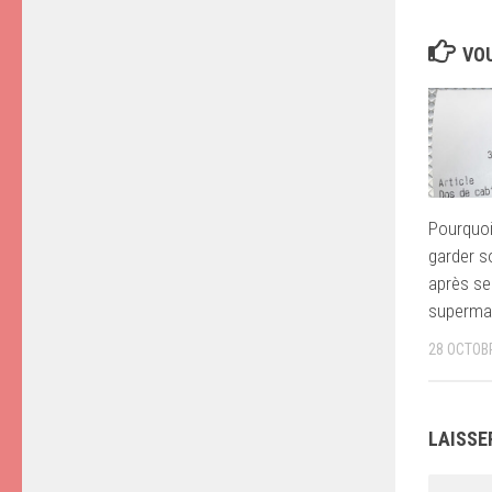
VOU
Pourquoi 
garder s
après se
superma
28 OCTOB
LAISSE