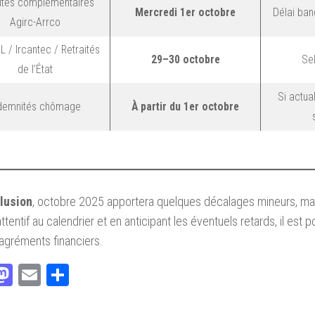
ites complémentaires
Mercredi 1er octobre
Délai ban
Agirc-Arrco
 / Ircantec / Retraités
29–30 octobre
Se
de l’État
Si actua
demnités chômage
À partir du 1er octobre
lusion
, octobre 2025 apportera quelques décalages mineurs, mai
ttentif au calendrier et en anticipant les éventuels retards, il est p
agréments financiers.
acebook
Mastodon
Email
Partager