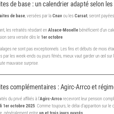
ites de base : un calendrier adapté selon les
raites de base
, versées par la
Cnav
ou les
Carsat
, seront payées
t, les retraités résidant en
Alsace-Moselle
bénéficient d’un cale
sion sera versée dès le
1er octobre
.
lages ne sont pas exceptionnels. Les fins et débuts de mois éta
s par les week-ends ou jours fériés, mieux vaut garder un œil sur 
oute mauvaise surprise.
ites complémentaires : Agirc-Arrco et régim
ités du privé affiliés à l’
Agirc-Arrco
recevront leur pension compl
i 1er octobre 2025
. Comme toujours, le délai d’apparition sur 
ue, généralement entre
un et trois jours ouvrés
.