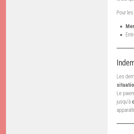
Pour les
Mer
Entr
Indem
Les dem
situati
Le paiem
jusqu’à
apparaît