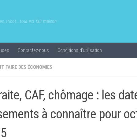
s, tricot...tout est fait maison
uces
Contactez-nous
Conditions d’utilisation
T FAIRE DES ÉCONOMIES
raite, CAF, chômage : les dat
sements à connaître pour oc
25