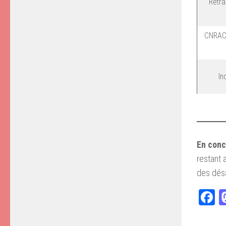
Retra
CNRACL
In
En conc
restant a
des dés
F