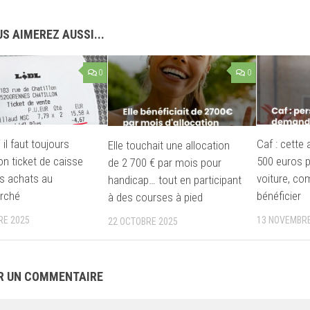
S AIMEREZ AUSSI...
0
0
il faut toujours
Caf : cette
Elle touchait une allocation
on ticket de caisse
500 euros p
de 2 700 € par mois pour
s achats au
voiture, c
handicap… tout en participant
rché
bénéficier
à des courses à pied
RE 2025
13 NOVEMBRE
22 OCTOBRE 2025
R UN COMMENTAIRE