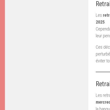
Retra
Les
ret
2025
.
Cependan
leur pen
Ces déca
perturbé
éviter t
Retra
Les retra
mercred
la banq