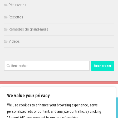
Pâtisseries
Recettes
Remèdes de grand-mère
Vidéos
Rechercher :
We value your privacy
We use cookies to enhance your browsing experience, serve
personalized ads or content, and analyze our traffic. By clicking
Fièrement propulsé par
- Conçu par
Thème Hueman
"Accept All", you consent to our use of cookies.