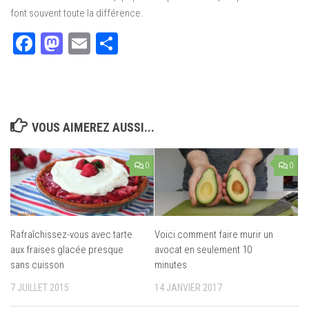
font souvent toute la différence.
Facebook
Mastodon
Email
Partager
VOUS AIMEREZ AUSSI...
0
0
Rafraîchissez-vous avec tarte
Voici comment faire murir un
aux fraises glacée presque
avocat en seulement 10
sans cuisson
minutes
7 JUILLET 2015
14 JANVIER 2017