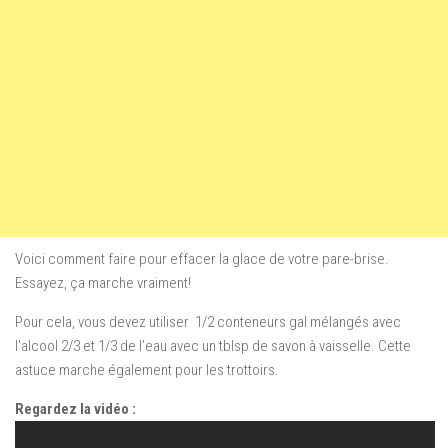
Voici comment faire pour effacer la glace de votre pare-brise.
Essayez, ça marche vraiment!
Pour cela, vous devez utiliser 1/2 conteneurs gal mélangés avec
l’alcool 2/3 et 1/3 de l’eau avec un tblsp de savon à vaisselle. Cette
astuce marche également pour les trottoirs.
Regardez la vidéo :