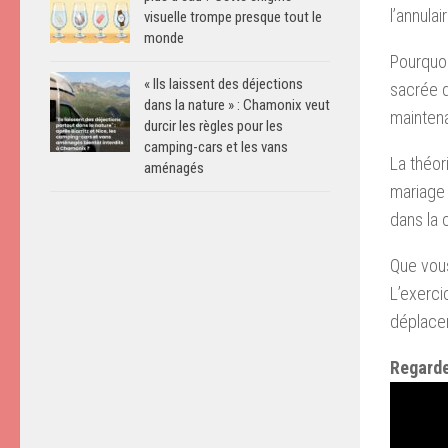
l’annula
visuelle trompe presque tout le
monde
Pourquo
« Ils laissent des déjections
sacrée d
dans la nature » : Chamonix veut
maintena
durcir les règles pour les
camping-cars et les vans
La théor
aménagés
mariage 
dans la c
Que vous
L’exerci
déplacer
Regarde