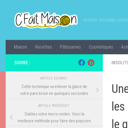
Skip to content
Astuces, bricolage, recette
Maison
Recettes
Pâtisseries
Cosmétiques
Ast
SUIVRE :
INSOLIT
ARTICLE SUIVANT
Une
Cette technique va enlever la glace de
votre pare-brise en quelques secondes
les
ARTICLE PRÉCÉDENT
Oubliez votre micro-ondes. Voici la
le 
meilleure méthode pour faire des popcorn