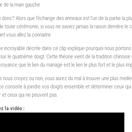
ire de la main gauche.
i donc?
Alors que l’échange des anneaux est l’un de la partie la pl
e toute cérémonie, si vous ne saviez jamais la raison derrière le c
nt vous allez la connaitre.
ie incroyable décrite dans ce clip explique pourquoi nous porton
sur le quatrième doigt.
Cette théorie vient de la tradition chinoise
royance que le lien du mariage est le lien le plus fort et le plus im
 nous croyez ou non, vous aurez du mal à trouver une plus meilleu
ce consiste à joindre vos doigts ensemble et déterminer ceux qu
 et ceux qui ne peuvent pas.
z la vidéo :