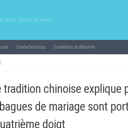
s, tricot...tout est fait maison
uces
Contactez-nous
Conditions d’utilisation
E
 tradition chinoise explique 
 bagues de mariage sont por
quatrième doigt