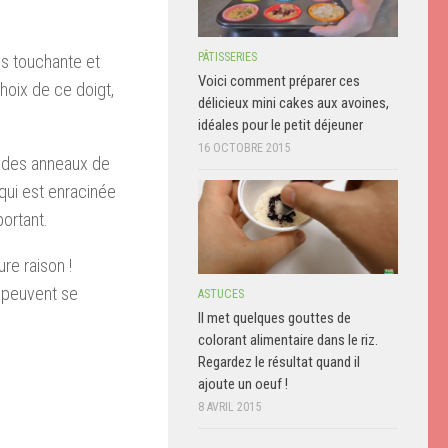
PÂTISSERIES
us touchante et
Voici comment préparer ces
hoix de ce doigt,
délicieux mini cakes aux avoines,
idéales pour le petit déjeuner
16 OCTOBRE 2015
s des anneaux de
 qui est enracinée
portant.
re raison !
i peuvent se
ASTUCES
Il met quelques gouttes de
colorant alimentaire dans le riz.
Regardez le résultat quand il
ajoute un oeuf !
8 AVRIL 2015