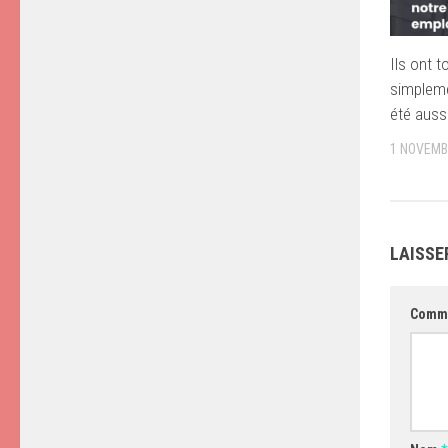
Ils ont t
simpleme
été auss
1 NOVEMB
LAISSE
Comm