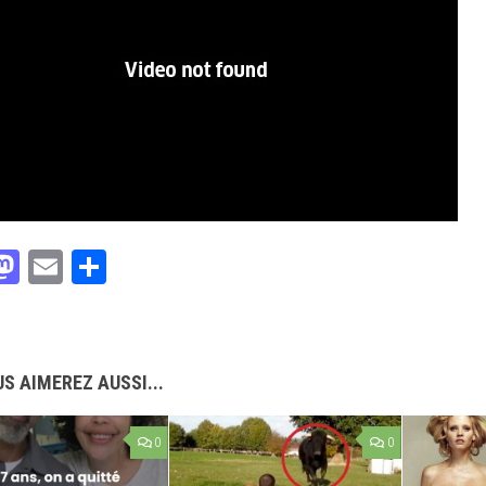
acebook
Mastodon
Email
Partager
S AIMEREZ AUSSI...
0
0