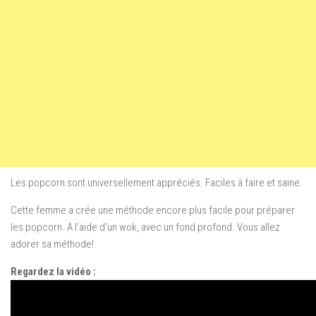
Les popcorn
sont
universellement
appréciés.
Faciles à faire
et saine.
Cette femme a crée une méthode encore plus facile pour préparer
les popcorn. A l’aide d’un wok, avec un fond profond. Vous allez
adorer sa méthode!
Regardez la vidéo :