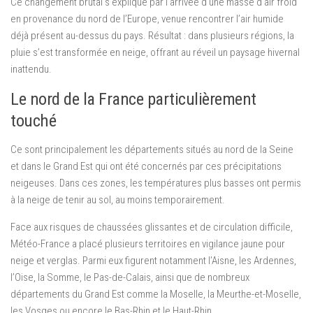
Ce changement brutal s’explique par l’arrivée d’une masse d’air froid
en provenance du nord de l’Europe, venue rencontrer l’air humide
déjà présent au-dessus du pays. Résultat : dans plusieurs régions, la
pluie s’est transformée en neige, offrant au réveil un paysage hivernal
inattendu.
Le nord de la France particulièrement
touché
Ce sont principalement les départements situés au nord de la Seine
et dans le Grand Est qui ont été concernés par ces précipitations
neigeuses. Dans ces zones, les températures plus basses ont permis
à la neige de tenir au sol, au moins temporairement.
Face aux risques de chaussées glissantes et de circulation difficile,
Météo-France a placé plusieurs territoires en vigilance jaune pour
neige et verglas. Parmi eux figurent notamment l’Aisne, les Ardennes,
l’Oise, la Somme, le Pas-de-Calais, ainsi que de nombreux
départements du Grand Est comme la Moselle, la Meurthe-et-Moselle,
les Vosges ou encore le Bas-Rhin et le Haut-Rhin.