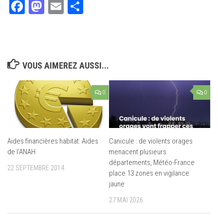
Facebook
Mastodon
Email
Partager
VOUS AIMEREZ AUSSI...
0
0
Aides financières habitat: Aides
Canicule : de violents orages
de l’ANAH
menacent plusieurs
départements, Météo-France
22 SEPTEMBRE 2014
place 13 zones en vigilance
jaune
27 MAI 2026