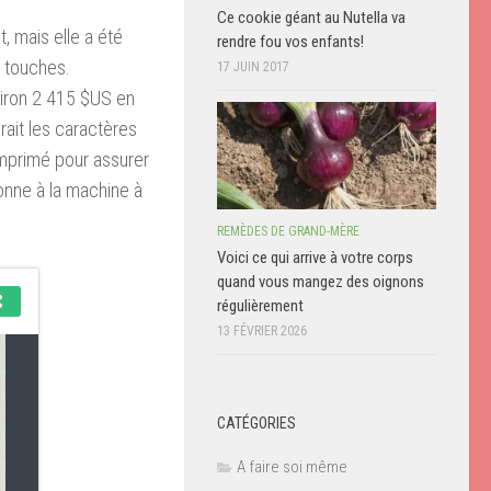
Ce cookie géant au Nutella va
, mais elle a été
rendre fou vos enfants!
 touches.
17 JUIN 2017
viron 2 415 $US en
rait les caractères
imprimé pour assurer
donne à la machine à
REMÈDES DE GRAND-MÈRE
Voici ce qui arrive à votre corps
quand vous mangez des oignons
régulièrement
13 FÉVRIER 2026
CATÉGORIES
A faire soi même