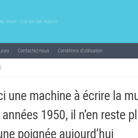
s, tricot...tout est fait maison
uces
Contactez-nous
Conditions d’utilisation
E
ci une machine à écrire la m
 années 1950, il n’en reste p
une poignée aujourd’hui