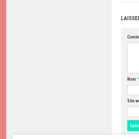
LAISSE
Comm
Nom
*
Site w