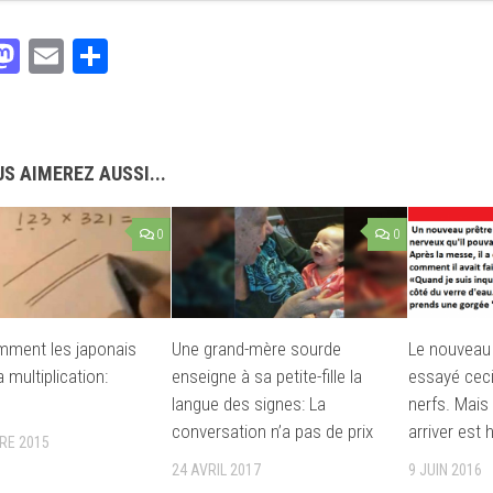
acebook
Mastodon
Email
Partager
S AIMEREZ AUSSI...
0
0
mment les japonais
Une grand-mère sourde
Le nouveau 
a multiplication:
enseigne à sa petite-fille la
essayé ceci
langue des signes: La
nerfs. Mais 
conversation n’a pas de prix
arriver est h
RE 2015
24 AVRIL 2017
9 JUIN 2016