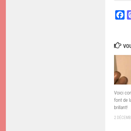
F
VOU
Voici co
font de l
brillant!
2 DÉCEMB