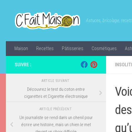
Skip to content
Astuces, bricolage, recette
Maison
Recettes
Pâtisseries
Cosmétiques
Ast
SUIVRE :
INSOLIT
ARTICLE SUIVANT
Voi
Découvrez le test du coton entre
cigarettes et Cigarette électronique
des
ARTICLE PRÉCÉDENT
Un journaliste se rend dans un chenil pour
qu’
écrire une histoire, mais un chien le met
devant un choix difficile