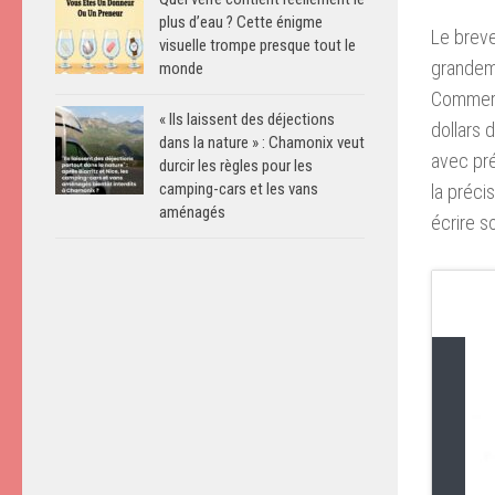
plus d’eau ? Cette énigme
Le breve
visuelle trompe presque tout le
grandeme
monde
Commerci
« Ils laissent des déjections
dollars 
dans la nature » : Chamonix veut
avec pré
durcir les règles pour les
camping-cars et les vans
la préci
aménagés
écrire s