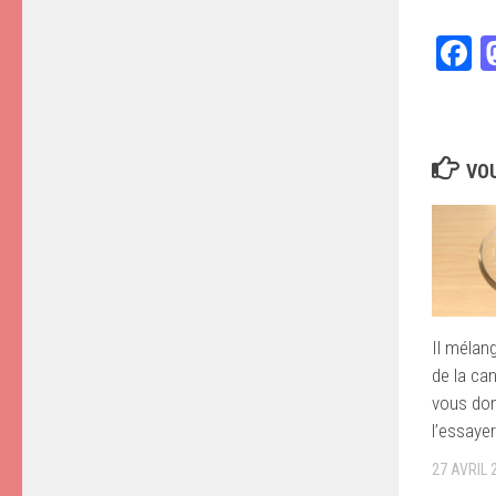
F
VOU
Il mélan
de la can
vous don
l’essayer
27 AVRIL 