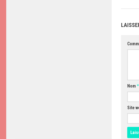
LAISSE
Comm
Nom
*
Site w