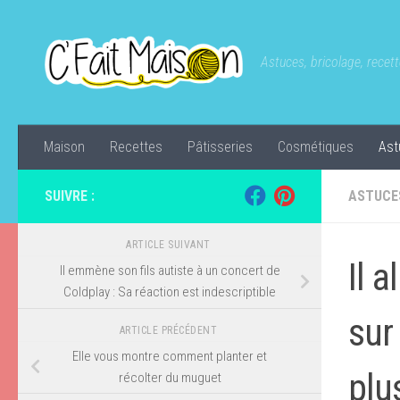
Skip to content
Astuces, bricolage, recette
Maison
Recettes
Pâtisseries
Cosmétiques
Ast
SUIVRE :
ASTUCE
ARTICLE SUIVANT
Il 
Il emmène son fils autiste à un concert de
Coldplay : Sa réaction est indescriptible
sur
ARTICLE PRÉCÉDENT
Elle vous montre comment planter et
plu
récolter du muguet