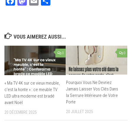
Facebook
Mastodon
Email
Partager
VOUS AIMEREZ AUSSI...
0
0
Pourquoi Vous Ne Devriez
« Ma TV 4K sur ce vieux meuble,
Jamais Laisser Vos Clés Dans
c’est la honte » : ce meuble TV
la Serrure Intérieure de Votre
LED ultra moderne est bradé
Porte
avant Noël
20 JUILLET 2025
20 DÉCEMBRE 2025