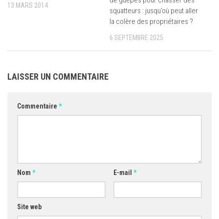
de guêpes pour chasser des
13 MARS 2014
squatteurs : jusqu’où peut aller
la colère des propriétaires ?
6 SEPTEMBRE 2025
LAISSER UN COMMENTAIRE
Commentaire
*
Nom
*
E-mail
*
Site web