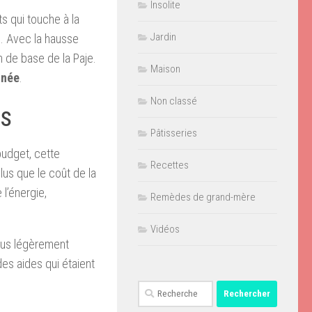
Insolite
s qui touche à la
Jardin
el. Avec la hausse
n de base de la Paje.
Maison
nnée
.
Non classé
rs
Pâtisseries
budget, cette
Recettes
lus que le coût de la
l’énergie,
Remèdes de grand-mère
Vidéos
enus légèrement
des aides qui étaient
Rechercher :