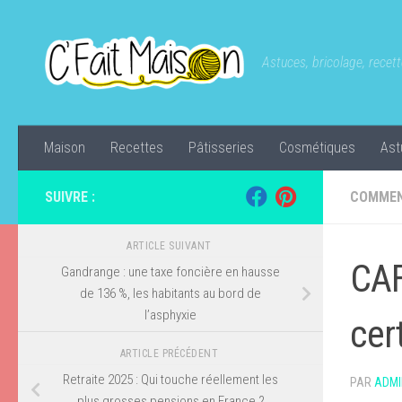
Skip to content
Astuces, bricolage, recette
Maison
Recettes
Pâtisseries
Cosmétiques
Ast
SUIVRE :
COMMEN
ARTICLE SUIVANT
CAF
Gandrange : une taxe foncière en hausse
de 136 %, les habitants au bord de
l’asphyxie
cer
ARTICLE PRÉCÉDENT
Retraite 2025 : Qui touche réellement les
PAR
ADMI
plus grosses pensions en France ?