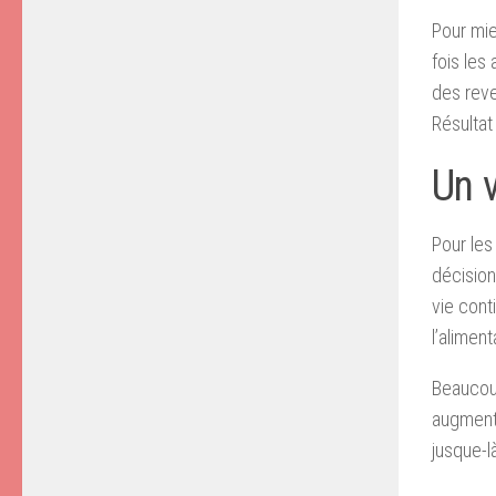
Pour mie
fois les 
des reve
Résultat
Un v
Pour les
décision
vie cont
l’alimen
Beaucoup
augmente
jusque-l