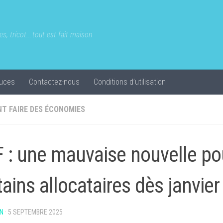
s, tricot...tout est fait maison
uces
Contactez-nous
Conditions d’utilisation
T FAIRE DES ÉCONOMIES
 : une mauvaise nouvelle po
tains allocataires dès janvie
N
·
5 SEPTEMBRE 2025