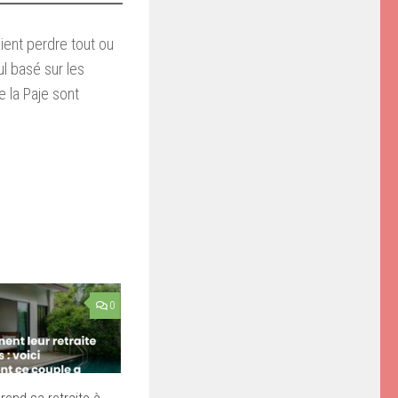
aient perdre tout ou
ul basé sur les
e la Paje sont
0
rend sa retraite à