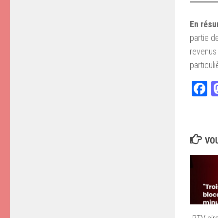
En résu
partie d
revenus 
particul
F
VOU
IPTV pir