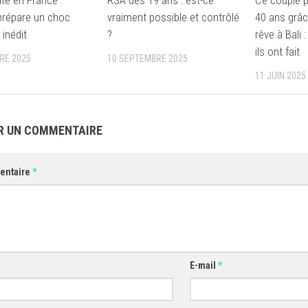
prépare un choc
vraiment possible et contrôlé
40 ans grâce
 inédit
?
rêve à Bali
ils ont fait
RE 2025
10 SEPTEMBRE 2025
11 JUIN 2025
R UN COMMENTAIRE
entaire
*
E-mail
*