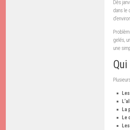
Dès janv
dans le 
d’enviro
Problème
gelés, un
une simp
Qui
Plusieur
Les
L’a
La 
Le 
Les