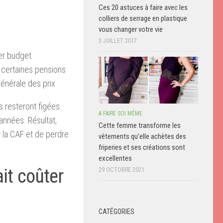
Ces 20 astuces à faire avec les
colliers de serrage en plastique
vous changer votre vie
3 JUILLET 2017
er budget.
 certaines pensions
générale des prix.
s resteront figées
A FAIRE SOI MÊME
nnées. Résultat,
Cette femme transforme les
 la CAF et de perdre
vêtements qu’elle achètes des
friperies et ses créations sont
excellentes
it coûter
29 OCTOBRE 2021
CATÉGORIES