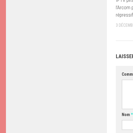
l’Arcom 
répressif
3 DÉCEMB
LAISSE
Comm
Nom
*