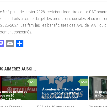
mé :
à partir de janvier 2026, certains allocataires de la CAF pourr
e leurs droits à cause du gel des prestations sociales et du recalc
2023-2024. Les familles, les bénéficiaires des APL, de l’AAH ou d
ièrement concernés.
acebook
Mastodon
Email
Partager
S AIMEREZ AUSSI...
0
0
ate en France :
RSA dès 19 ans : est-ce
Ce couple p