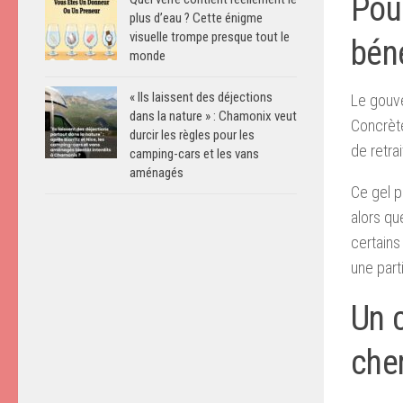
Pou
plus d’eau ? Cette énigme
visuelle trompe presque tout le
béné
monde
« Ils laissent des déjections
Le gouve
dans la nature » : Chamonix veut
Concrète
durcir les règles pour les
de retra
camping-cars et les vans
aménagés
Ce gel p
alors qu
certains
une parti
Un 
che