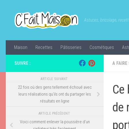
Skip to content
Astuces, bricolage, recette
Maison
Recettes
Pâtisseries
Cosmétiques
Ast
SUIVRE :
A FAIRE
ARTICLE SUIVANT
Ce 
22 fois où des gens tellement échoué avec
leurs réalisations qu’ils ont du partager les
résultats en ligne
de 
ARTICLE PRÉCÉDENT
por
Voici comment enlever la poussière d’un
radiateur très facilement