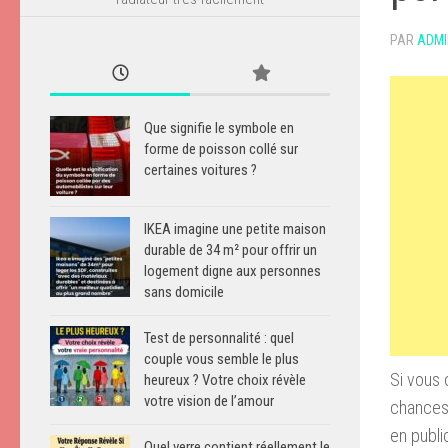
PAR
ADMI
Que signifie le symbole en
forme de poisson collé sur
certaines voitures ?
IKEA imagine une petite maison
durable de 34 m² pour offrir un
logement digne aux personnes
sans domicile
Test de personnalité : quel
couple vous semble le plus
Si vous 
heureux ? Votre choix révèle
votre vision de l’amour
chances 
en publi
Quel verre contient réellement le