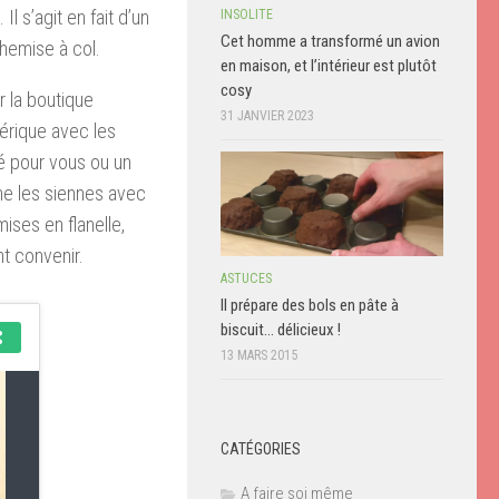
l s’agit en fait d’un
INSOLITE
Cet homme a transformé un avion
chemise à col.
en maison, et l’intérieur est plutôt
cosy
r la boutique
31 JANVIER 2023
mérique avec les
té pour vous ou un
nne les siennes avec
ises en flanelle,
t convenir.
ASTUCES
Il prépare des bols en pâte à
biscuit… délicieux !
13 MARS 2015
CATÉGORIES
A faire soi même