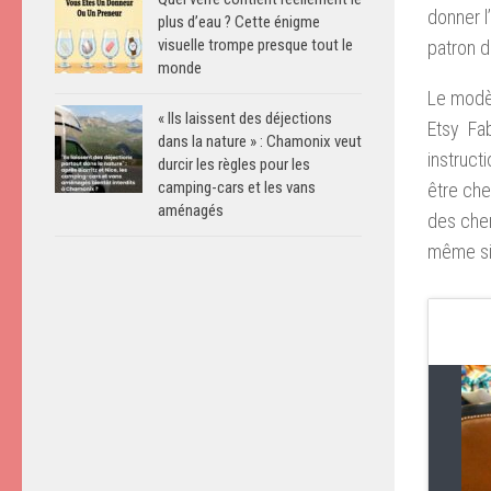
donner l
plus d’eau ? Cette énigme
visuelle trompe presque tout le
patron d
monde
Le modèl
« Ils laissent des déjections
Etsy Fab
dans la nature » : Chamonix veut
instruct
durcir les règles pour les
camping-cars et les vans
être che
aménagés
des chem
même si 