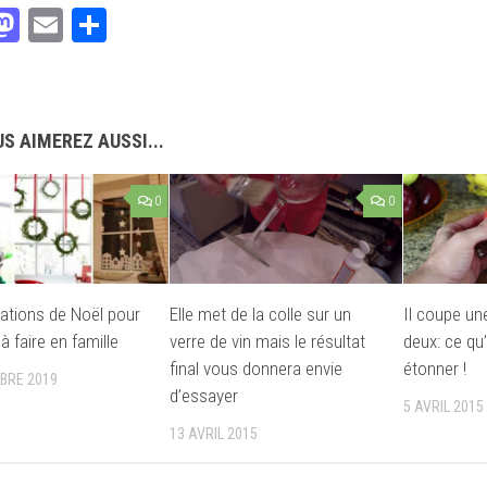
acebook
Mastodon
Email
Partager
S AIMEREZ AUSSI...
0
0
ations de Noël pour
Elle met de la colle sur un
Il coupe u
à faire en famille
verre de vin mais le résultat
deux: ce qu’
final vous donnera envie
étonner !
BRE 2019
d’essayer
5 AVRIL 2015
13 AVRIL 2015