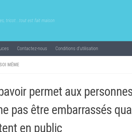
s, tricot...tout est fait maison
uces
Contactez-nous
Conditions d’utilisation
 SOI MÊME
bavoir permet aux personne
ne pas être embarrassés quan
tent en public