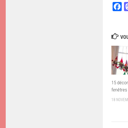
F
VOU
15 décor
fenêtres 
18 NOVEM