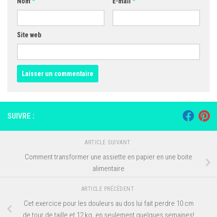
Nom
*
E-mail
*
Site web
SUIVRE :
ARTICLE SUIVANT
Comment transformer une assiette en papier en une boite
alimentaire
ARTICLE PRÉCÉDENT
Cet exercice pour les douleurs au dos lui fait perdre 10 cm
de tour de taille et 12 kg. en seulement quelques semaines!