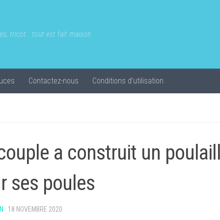
s, tricot...tout est fait maison
uces
Contactez-nous
Conditions d’utilisation
couple a construit un poulail
r ses poules
N
·
18 NOVEMBRE 2020