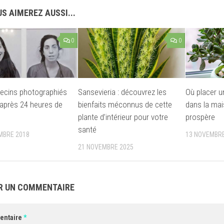
S AIMEREZ AUSSI...
0
0
ecins photographiés
Sansevieria : découvrez les
Où placer u
 après 24 heures de
bienfaits méconnus de cette
dans la mai
plante d’intérieur pour votre
prospère
santé
MBRE 2018
13 NOVEMBRE
21 NOVEMBRE 2025
R UN COMMENTAIRE
entaire
*