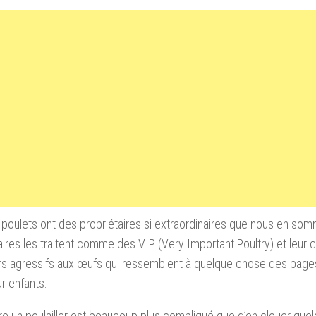
 poulets ont des propriétaires si extraordinaires que nous en som
aires les traitent comme des VIP (Very Important Poultry) et leur 
ers agressifs aux œufs qui ressemblent à quelque chose des page
r enfants.
re un poulailler est beaucoup plus compliqué que d’en clouer que