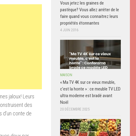
Vous jetez les graines de
pastèque? Vous allez arrêter de le
faire quand vous connaitrez leurs
propriétés étonnantes
4 JUIN 2016
MAISON
« Ma TV 4K sur ce vieux meuble,
c’est la honte » : ce meuble TV LED
ultra moderne est bradé avant
mes jaloux! Leurs
Noël
construisent des
20 DÉCEMBRE 2025
s d’un conte de
lques deux par