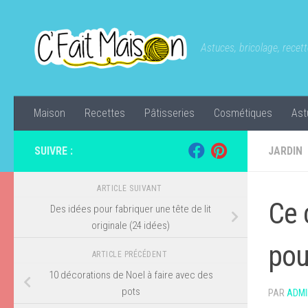
Skip to content
Astuces, bricolage, recette
Maison
Recettes
Pâtisseries
Cosmétiques
Ast
SUIVRE :
JARDIN
ARTICLE SUIVANT
Ce 
Des idées pour fabriquer une tête de lit
originale (24 idées)
pou
ARTICLE PRÉCÉDENT
10 décorations de Noel à faire avec des
pots
PAR
ADMI