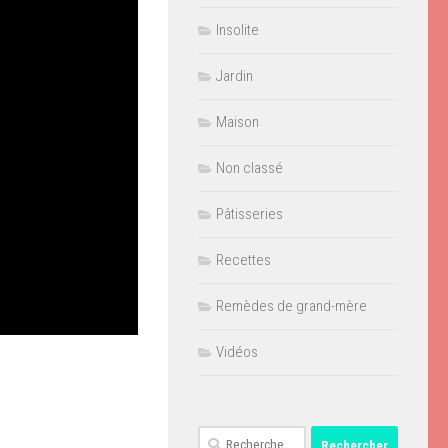
Insolite
Jardin
Maison
Non classé
Pâtisseries
Recettes
Remèdes de grand-mère
Vidéos
Rechercher :