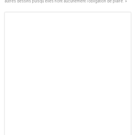
autres dessins puisqu’elles n’ont aucunement l’obligation de plaire. »