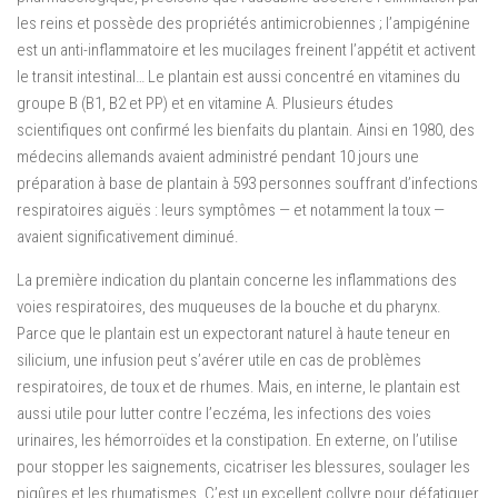
les reins et possède des propriétés antimicrobiennes ; l’ampigénine
est un anti-inflammatoire et les mucilages freinent l’appétit et activent
le transit intestinal… Le plantain est aussi concentré en vitamines du
groupe B (B1, B2 et PP) et en vitamine A. Plusieurs études
scientifiques ont confirmé les bienfaits du plantain. Ainsi en 1980, des
médecins allemands avaient administré pendant 10 jours une
préparation à base de plantain à 593 personnes souffrant d’infections
respiratoires aiguës : leurs symptômes — et notamment la toux —
avaient significativement diminué.
La première indication du plantain concerne les inflammations des
voies respiratoires, des muqueuses de la bouche et du pharynx.
Parce que le plantain est un expectorant naturel à haute teneur en
silicium, une infusion peut s’avérer utile en cas de problèmes
respiratoires, de toux et de rhumes. Mais, en interne, le plantain est
aussi utile pour lutter contre l’eczéma, les infections des voies
urinaires, les hémorroïdes et la constipation. En externe, on l’utilise
pour stopper les saignements, cicatriser les blessures, soulager les
piqûres et les rhumatismes. C’est un excellent collyre pour défatiguer