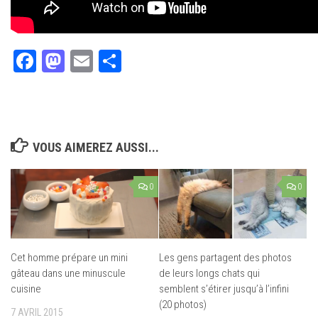
Facebook
Mastodon
Email
Partager
VOUS AIMEREZ AUSSI...
0
0
Cet homme prépare un mini
Les gens partagent des photos
gâteau dans une minuscule
de leurs longs chats qui
cuisine
semblent s’étirer jusqu’à l’infini
(20 photos)
7 AVRIL 2015