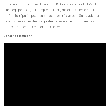
Ce groupe plutôt intriguant s’appelle TS Goetzis Zurcaroh. Il s’agit
d’une équipe mixte, qui compte des garçons et des filles d’âges
différents, réputée pour leurs costumes très visuels. Sur la vidéo ci-
dessous, les gymnastes s’apprêtent à réaliser leur programme à
l’occasion du World Gym for Life Challenge.
Regardez la vidéo :