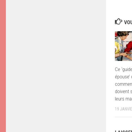
VOU
Ce ‘guid
épouse’ 
comment
doivent 
leurs ma
19 JANVI