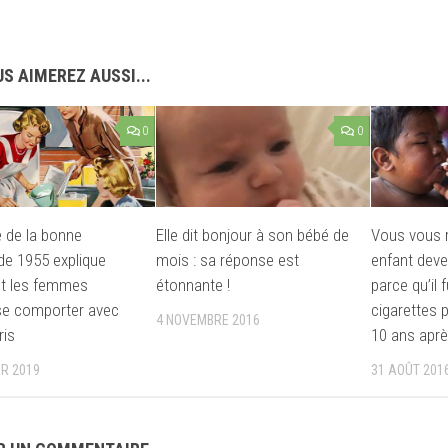
S AIMEREZ AUSSI...
0
0
e de la bonne
Elle dit bonjour à son bébé de
Vous vous r
de 1955 explique
mois : sa réponse est
enfant deve
 les femmes
étonnante !
parce qu’il 
se comporter avec
cigarettes p
4 NOVEMBRE 2016
ris
10 ans apr
ER 2019
31 AOÛT 201