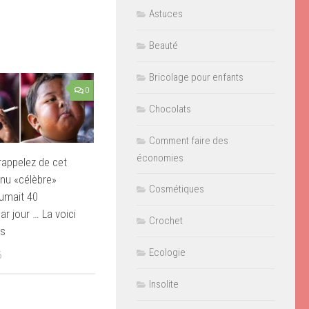
Astuces
Beauté
Bricolage pour enfants
0
Chocolats
Comment faire des
économies
appelez de cet
nu «célèbre»
Cosmétiques
fumait 40
ar jour … La voici
Crochet
ès
Ecologie
6
Insolite