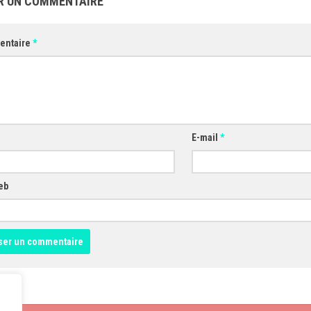
R UN COMMENTAIRE
entaire
*
E-mail
*
eb