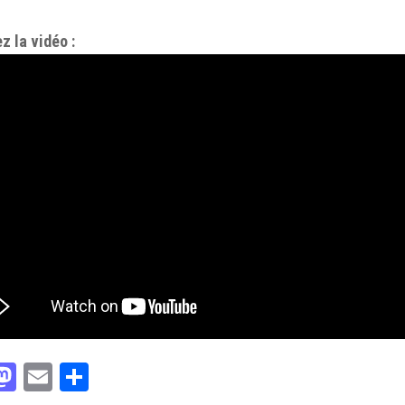
z la vidéo :
acebook
Mastodon
Email
Partager