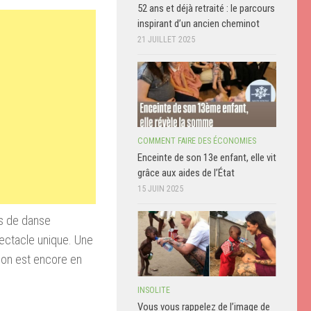
52 ans et déjà retraité : le parcours
inspirant d’un ancien cheminot
21 JUILLET 2025
COMMENT FAIRE DES ÉCONOMIES
Enceinte de son 13e enfant, elle vit
grâce aux aides de l’État
15 JUIN 2025
s
de
danse
ectacle unique
.
Une
ion
est
encore en
INSOLITE
Vous vous rappelez de l’image de