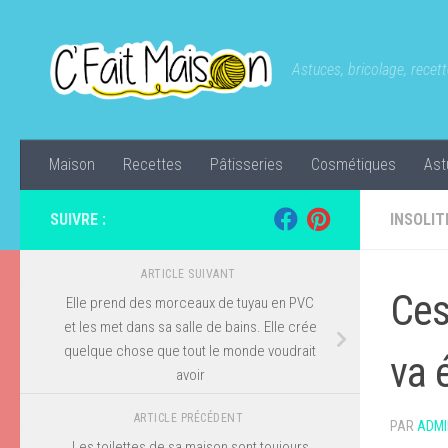
Skip to content
Astuces, bricolage, recette
Maison
Recettes
Pâtisseries
Cosmétiques
Ast
SUIVRE :
INSOLIT
ARTICLE SUIVANT
Ces
Elle prend des morceaux de tuyau en PVC
et les met dans sa salle de bains. Elle crée
quelque chose que tout le monde voudrait
va 
avoir
ARTICLE PRÉCÉDENT
PAR
ADMI
Les toilettes de sa maison sont toujours