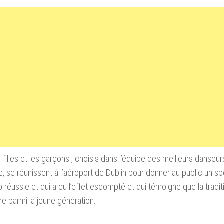
filles et les
garçons
, choisis
dans l’équipe
des meilleurs danseur
e
,
se réunissent à
l’aéroport de Dublin
pour donner
au public un
sp
b
réussie et
qui a
eu l’effet escompté et qui témoigne
que la tradit
me
parmi la jeune génération
.