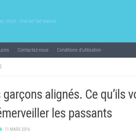
s, tricot...tout est fait maison
uces
Contactez-nous
Conditions d’utilisation
E
 garçons alignés. Ce qu’ils vo
émerveiller les passants
N
·
11 MARS 2016