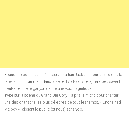
Beaucoup connaissent
l’acteur
Jonathan
Jackson
pour ses
rôles à la
télévision
,
notamment dans
la série TV
«
Nashville »,
mais peu
savent
peut-être
que le garçon
cache une
voix magnifique !
I
nvité
sur la scène du
Grand Ole Opry
, il a pris le
micro pour chanter
une des
chansons les plus célèbres
de tous les temps
,
«
Unchained
Melody »,
laissant le public
(et nous)
sans voix
.