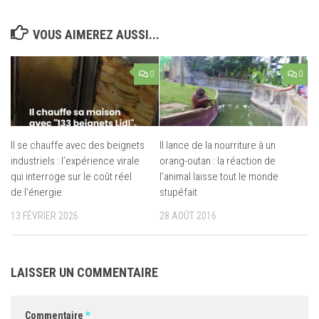
VOUS AIMEREZ AUSSI...
0
0
Il se chauffe avec des beignets
Il lance de la nourriture à un
industriels : l’expérience virale
orang-outan : la réaction de
qui interroge sur le coût réel
l’animal laisse tout le monde
de l’énergie
stupéfait
13 FÉVRIER 2026
28 AOÛT 2016
LAISSER UN COMMENTAIRE
Commentaire
*