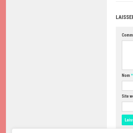
LAISSE
Comm
Nom
*
Site w