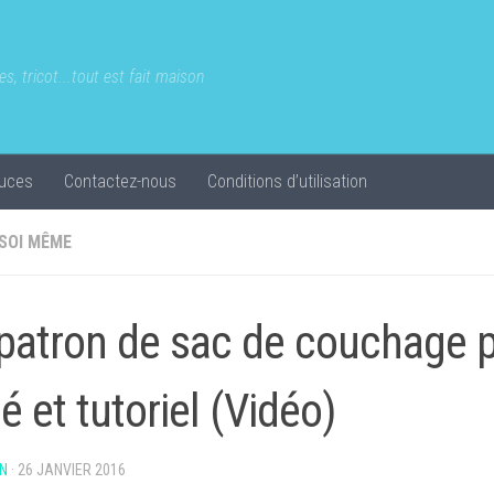
s, tricot...tout est fait maison
uces
Contactez-nous
Conditions d’utilisation
 SOI MÊME
patron de sac de couchage 
é et tutoriel (Vidéo)
N
·
26 JANVIER 2016