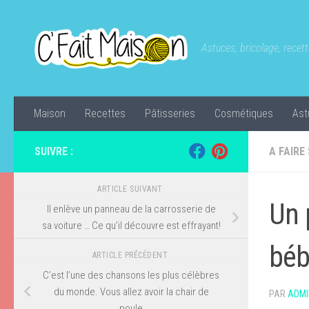
Skip to content
Astuces, bricolage, recette
Maison
Recettes
Pâtisseries
Cosmétiques
Ast
SUIVRE :
A FAIRE
ARTICLE SUIVANT
Un 
Il enlève un panneau de la carrosserie de
sa voiture … Ce qu’il découvre est effrayant!
béb
ARTICLE PRÉCÉDENT
C’est l’une des chansons les plus célèbres
du monde. Vous allez avoir la chair de
PAR
ADMI
poule