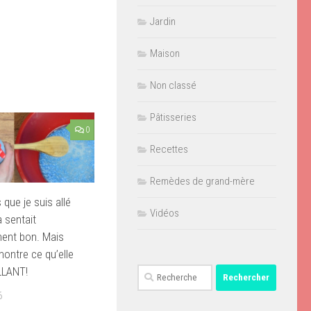
Jardin
Maison
Non classé
Pâtisseries
0
Recettes
Remèdes de grand-mère
que je suis allé
Vidéos
a sentait
ment bon. Mais
montre ce qu’elle
ILLANT!
Rechercher :
6