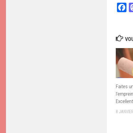
F
VOU
Faites un
l’emprei
Excellent
8 JANVIE