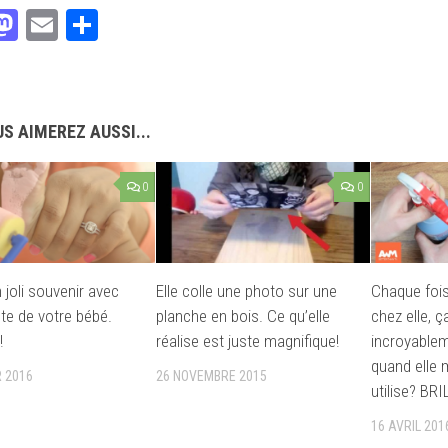
acebook
Mastodon
Email
Partager
S AIMEREZ AUSSI...
0
0
 joli souvenir avec
Elle colle une photo sur une
Chaque fois 
nte de votre bébé.
planche en bois. Ce qu’elle
chez elle, ç
!
réalise est juste magnifique!
incroyable
quand elle 
R 2016
26 NOVEMBRE 2015
utilise? BR
16 AVRIL 201