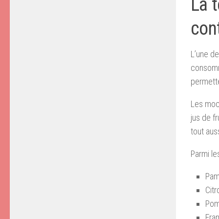
La 
con
L’une de
consomma
permette
Les mock
jus de f
tout auss
Parmi le
Pam
Citr
Pom
Fram