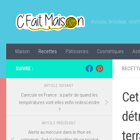
Skip to content
Astuces, bricolage, recette
Maison
Recettes
Pâtisseries
Cosmétiques
Ast
SUIVRE :
RECETT
ARTICLE SUIVANT
Cet
Canicule en France : à partir de quand les
températures vont-elles enfin redescendre
?
dét
ARTICLE PRÉCÉDENT
ter
Alerte au mercure dans le thon en
conserve : faut-il s’inquiéter de ce produit