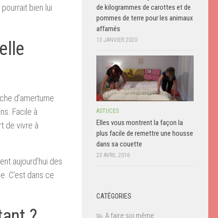
ourrait bien lui
de kilogrammes de carottes et de
pommes de terre pour les animaux
affamés
13 JANVIER 2020
elle
ouche d’amertume
ns. Facile à
ASTUCES
Elles vous montrent la façon la
rt de vivre à
plus facile de remettre une housse
dans sa couette
23 AVRIL 2016
nt aujourd’hui des
e. C’est dans ce
CATÉGORIES
tant ?
A faire soi même