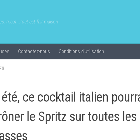
s, tricot...tout est fait maison
uces
Contactez-nous
Conditions d’utilisation
ES
 été, ce cocktail italien pourr
rôner le Spritz sur toutes les
rasses