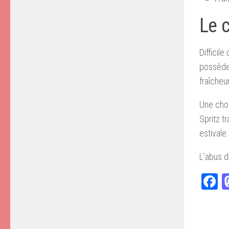
Le c
Difficil
possède 
fraîcheu
Une chos
Spritz t
estivale.
L’abus d
F