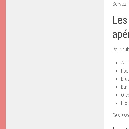
Servez i
Les
apér
Pour sub
Arti
Foc
Bru
Bur
Oli
Fro
Ces asso