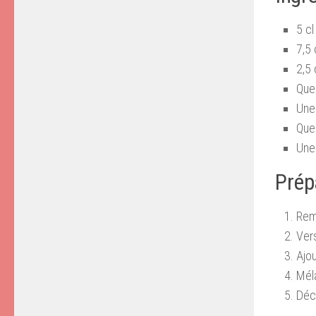
5 c
7,5
2,5 
Que
Une 
Que
Une 
Prép
Rem
Ver
Ajou
Mél
Déco