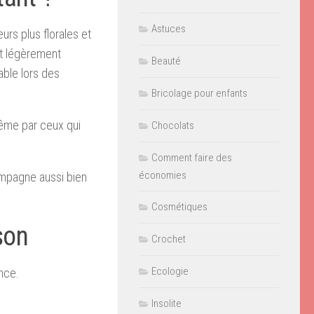
Astuces
urs plus florales et
et légèrement
Beauté
able lors des
Bricolage pour enfants
même par ceux qui
Chocolats
Comment faire des
économies
ompagne aussi bien
Cosmétiques
son
Crochet
Ecologie
nce.
Insolite