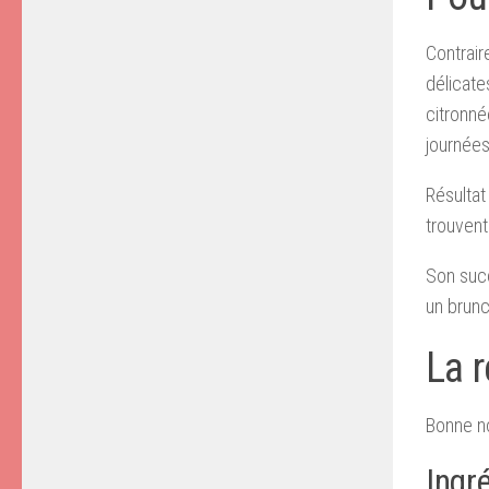
Contrair
délicate
citronné
journée
Résultat
trouvent
Son succ
un brunc
La r
Bonne no
Ingr