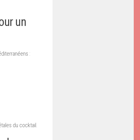
our un
éditerranéens :
tales du cocktail.