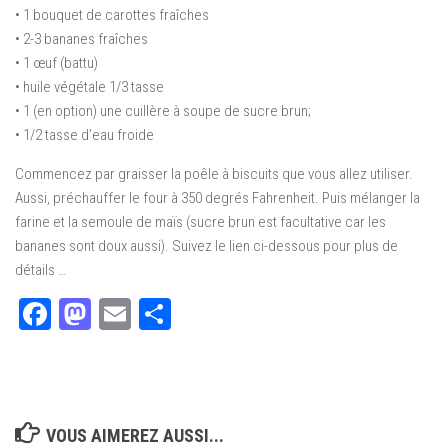
• 1 bouquet de carottes fraîches
• 2-3 bananes fraîches
• 1 œuf (battu)
• huile végétale 1/3 tasse
• 1 (en option) une cuillère à soupe de sucre brun;
• 1/2 tasse d’eau froide
Commencez par graisser la poêle à biscuits que vous allez utiliser.
Aussi, préchauffer le four à 350 degrés Fahrenheit.
Puis mélanger la
farine et la semoule de maïs (sucre brun est facultative car les
bananes sont doux aussi).
Suivez le lien ci-dessous pour plus de
détails …
Facebook
Mastodon
Email
Partager
VOUS AIMEREZ AUSSI...