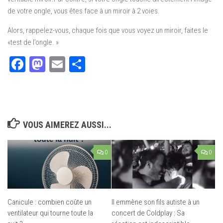
de votre ongle, vous êtes face à un miroir à 2 voies.
Alors, rappelez-vous, chaque fois que vous voyez un miroir, faites le
«test de l’ongle. »
Facebook
Mastodon
Email
Partager
VOUS AIMEREZ AUSSI...
0
0
Canicule : combien coûte un
Il emmène son fils autiste à un
ventilateur qui tourne toute la
concert de Coldplay : Sa