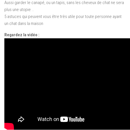
Aussi garder
le canapé
,
ou un tapis
, sans
les cheveux
de chat
ne sera
plus une utopie
..
5
astuces qui peuvent
vous être très
utile pour
toute personne ayant
un
chat dans la maison
Regardez la vidéo :