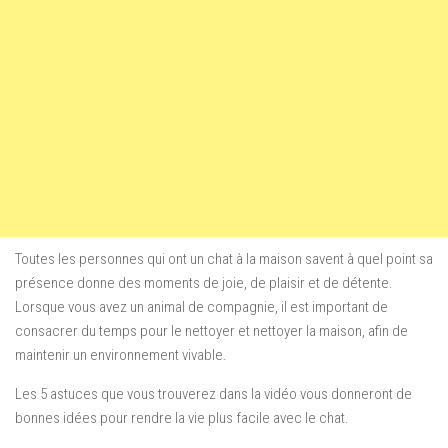
Toutes les
personnes qui ont un
chat à la maison
savent à quel point
sa
présence
donne
des moments de joie
,
de plaisir
et de détente.
Lorsque vous
avez
un animal de compagnie
, il est important
de
consacrer du temps
pour le nettoyer et nettoyer
la maison
,
afin de
maintenir
un environnement
vivable
.
Les
5
astuces que vous
trouverez
dans la vidéo
vous donneront
de
bonnes idées
pour
rendre la vie plus
facile
avec le chat
.