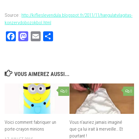
Source :
http://kiflieslevendula.blogspot.fr/2011/11/hangulatvilagitas-
konzervdobozokbol.html
Facebook
Mastodon
Email
Partager
VOUS AIMEREZ AUSSI...
0
0
Voici comment fabriquer un
Vous n’auriez jamais imaginé
porte-crayon minions
que ça lui irait à merveille… Et
pourtant !