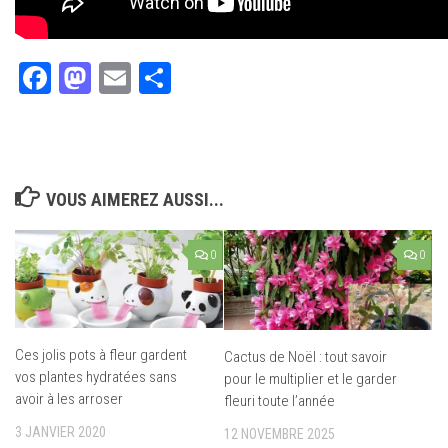
Facebook
Mastodon
Email
Partager
VOUS AIMEREZ AUSSI...
0
0
Ces jolis pots à fleur gardent
Cactus de Noël : tout savoir
vos plantes hydratées sans
pour le multiplier et le garder
avoir à les arroser
fleuri toute l’année
3 JANVIER 2020
12 NOVEMBRE 2025