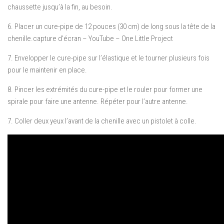
chaussette jusqu’à la fin, au besoin.
6. Placer un cure-pipe de 12 pouces (30 cm) de long sous la tête de la
chenille.capture d’écran – YouTube – One Little Project
7. Envelopper le cure-pipe sur l’élastique et le tourner plusieurs fois
pour le maintenir en place.
8. Pincer les extrémités du cure-pipe et le rouler pour former une
spirale pour faire une antenne. Répéter pour l’autre antenne.
7. Coller deux yeux l’avant de la chenille avec un pistolet à colle.