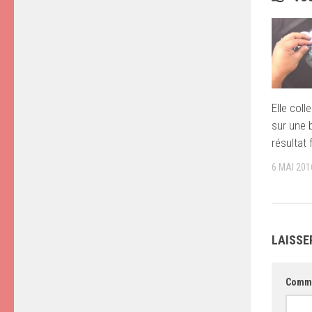
Elle coll
sur une 
résultat 
6 MAI 201
LAISSE
Comm