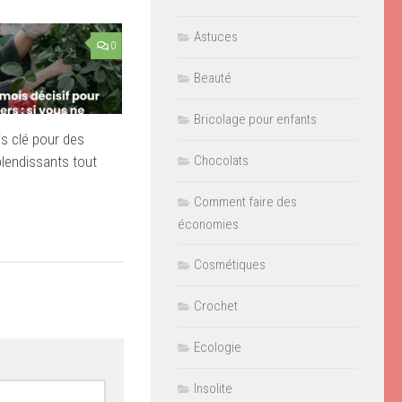
Astuces
0
Beauté
Bricolage pour enfants
is clé pour des
plendissants tout
Chocolats
Comment faire des
économies
Cosmétiques
Crochet
Ecologie
Insolite