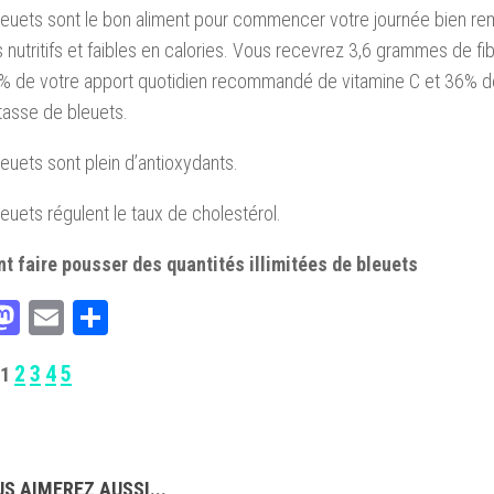
leuets sont le bon aliment pour commencer votre journée bien rem
s nutritifs et faibles en calories. Vous recevrez 3,6 grammes de fib
% de votre apport quotidien recommandé de vitamine C et 36% de
asse de bleuets.
leuets sont plein d’antioxydants.
leuets régulent le taux de cholestérol.
 faire pousser des quantités illimitées de bleuets
acebook
Mastodon
Email
Partager
2
3
4
5
1
S AIMEREZ AUSSI...