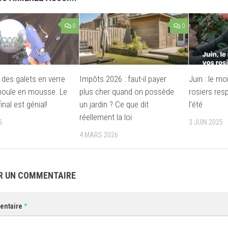
0
0
e des galets en verre
Impôts 2026 : faut-il payer
Juin : le mo
boule en mousse. Le
plus cher quand on possède
rosiers res
final est génial!
un jardin ? Ce que dit
l’été
réellement la loi
6
3 JUIN 2025
4 MARS 2026
R UN COMMENTAIRE
entaire
*