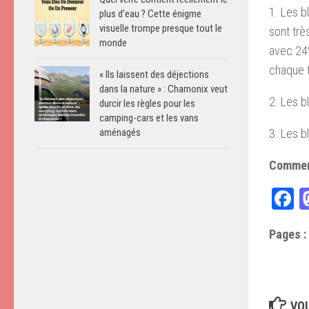
1. Les b
plus d’eau ? Cette énigme
visuelle trompe presque tout le
sont trè
monde
avec 24
chaque t
« Ils laissent des déjections
dans la nature » : Chamonix veut
2. Les b
durcir les règles pour les
camping-cars et les vans
3. Les b
aménagés
Comment
F
Pages :
VOU