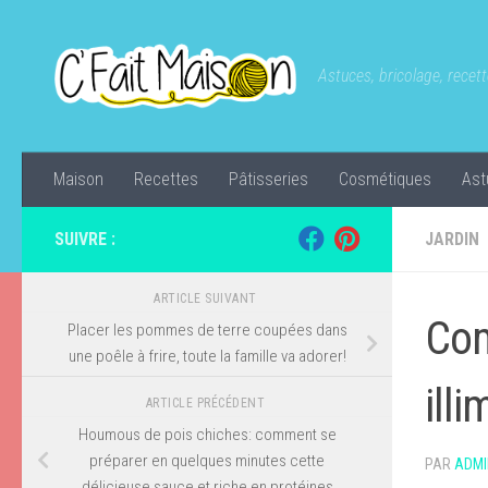
Skip to content
Astuces, bricolage, recette
Maison
Recettes
Pâtisseries
Cosmétiques
Ast
SUIVRE :
JARDIN
ARTICLE SUIVANT
Com
Placer les pommes de terre coupées dans
une poêle à frire, toute la famille va adorer!
ill
ARTICLE PRÉCÉDENT
Houmous de pois chiches: comment se
préparer en quelques minutes cette
PAR
ADMI
délicieuse sauce et riche en protéines