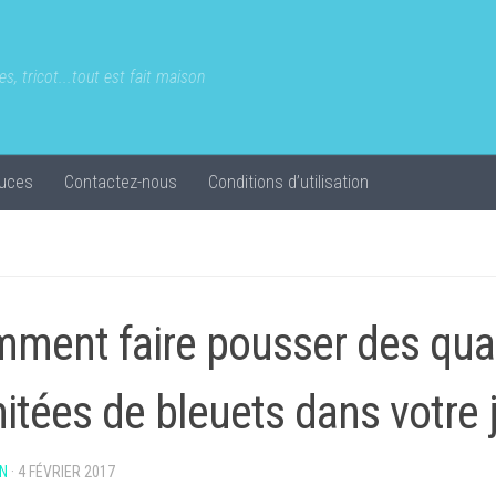
s, tricot...tout est fait maison
uces
Contactez-nous
Conditions d’utilisation
ment faire pousser des qua
imitées de bleuets dans votre 
N
·
4 FÉVRIER 2017