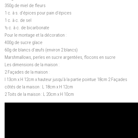
350g de miel de fleurs
1 c. à s. d’épices pour pain d’épices
1 c. à c. de sel
½ c. à c. de bicarbonate
Pour le montage et la décoration :
400g de sucre glace
60g de blancs d’œufs (environ 2 blancs)
Marshmallows, perles en sucre argentées, flocons en sucre
Les dimensions de la maison :
2 Façades de la maison :
l 13cm x H 12cm x hauteur jusqu’à la partie pointue 18cm 2 Façades
côtés de la maison : L 18cm x H 12cm
2 Toits de la maison : L 20cm x H 10cm