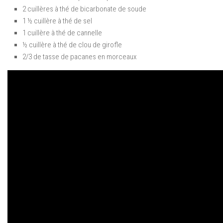
2 cuillères à thé de bicarbonate de soude
1 ½ cuillère à thé de sel
1 cuillère à thé de cannelle
½ cuillère à thé de clou de girofle
2/3 de tasse de pacanes en morceaux