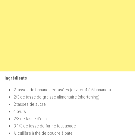
Ingrédients
2 tasses de bananes écrasées (environ 4 à 6 bananes)
2/3 de tasse de graisse alimentaire (shortening)
2 tasses de sucre
4 œufs
2/3 de tasse d’eau
3 1/3 de tasse de farine tout usage
½ cuillère à thé de poudre à pâte