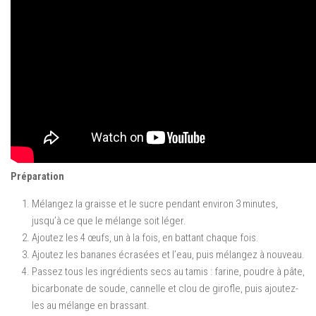
Préparation
Mélangez la graisse et le sucre pendant environ 3 minutes,
jusqu’à ce que le mélange soit léger.
Ajoutez les 4 œufs, un à la fois, en battant chaque fois.
Ajoutez les bananes écrasées et l’eau, puis mélangez à nouveau.
Passez tous les ingrédients secs au tamis : farine, poudre à pâte,
bicarbonate de soude, cannelle et clou de girofle, puis ajoutez-
les au mélange en brassant.