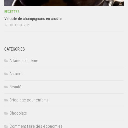
RECETTES
Velouté de champignons en croûte
17 OCTOBRE 2021
CATÉGORIES
A faire soi même
Astuces
Beauté
Bricolage pour enfants
Chocolats
Comment faire des économies