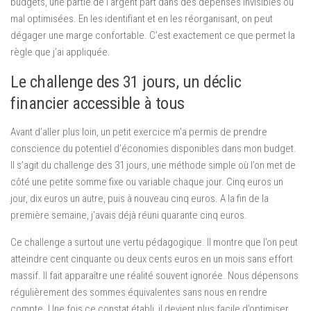
budgets, une partie de l’argent part dans des dépenses invisibles ou
mal optimisées. En les identifiant et en les réorganisant, on peut
dégager une marge confortable. C’est exactement ce que permet la
règle que j’ai appliquée.
Le challenge des 31 jours, un déclic
financier accessible à tous
Avant d’aller plus loin, un petit exercice m’a permis de prendre
conscience du potentiel d’économies disponibles dans mon budget.
Il s’agit du challenge des 31 jours, une méthode simple où l’on met de
côté une petite somme fixe ou variable chaque jour. Cinq euros un
jour, dix euros un autre, puis à nouveau cinq euros. A la fin de la
première semaine, j’avais déjà réuni quarante cinq euros.
Ce challenge a surtout une vertu pédagogique. Il montre que l’on peut
atteindre cent cinquante ou deux cents euros en un mois sans effort
massif. Il fait apparaître une réalité souvent ignorée. Nous dépensons
régulièrement des sommes équivalentes sans nous en rendre
compte. Une fois ce constat établi, il devient plus facile d’optimiser