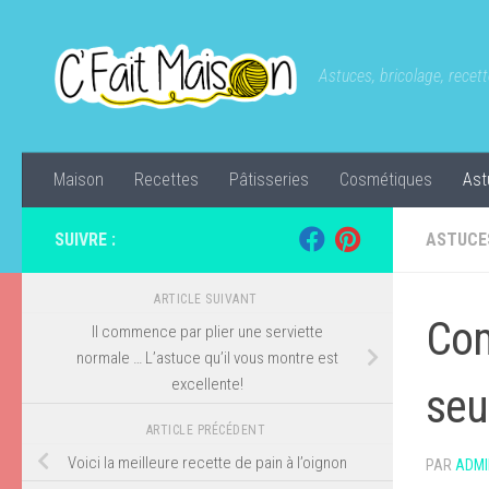
Skip to content
Astuces, bricolage, recette
Maison
Recettes
Pâtisseries
Cosmétiques
Ast
SUIVRE :
ASTUCE
ARTICLE SUIVANT
Com
Il commence par plier une serviette
normale … L’astuce qu’il vous montre est
excellente!
seu
ARTICLE PRÉCÉDENT
Voici la meilleure recette de pain à l’oignon
PAR
ADMI