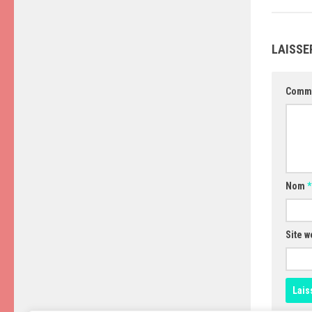
LAISSE
Comm
Nom
*
Site w