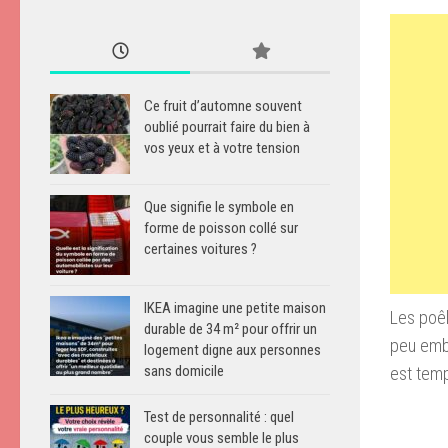
Ce fruit d’automne souvent
oublié pourrait faire du bien à
vos yeux et à votre tension
Que signifie le symbole en
forme de poisson collé sur
certaines voitures ?
IKEA imagine une petite maison
Les p
oê
durable de 34 m² pour offrir un
peu
emb
logement digne aux personnes
sans domicile
est tem
Test de personnalité : quel
couple vous semble le plus