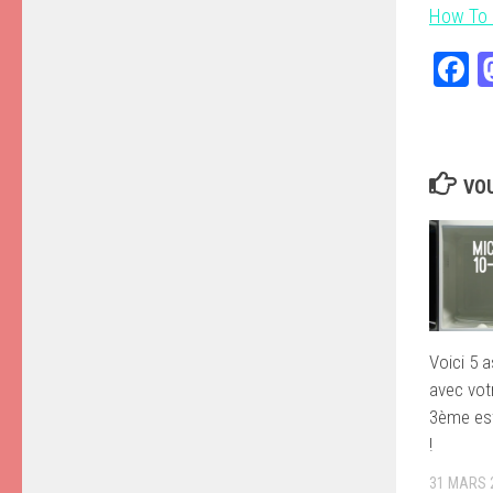
How To C
F
VOU
Voici 5 a
avec vot
3ème est
!
31 MARS 