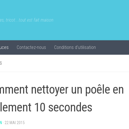
s, tricot...tout est fait maison
uces
Contactez-nous
Conditions d’utilisation
S
ment nettoyer un poêle en
lement 10 secondes
N
·
22 MAI 2015