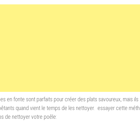
les
en fonte
sont parfaits pour
créer des plats
savoureux
,
mais ils
êtants quand
vient le temps de
les nettoyer
.
essayer
cette mét
ps de
nettoyer votre
poêle
: