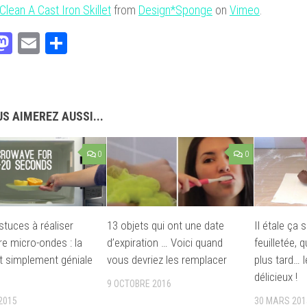
lean A Cast Iron Skillet
from
Design*Sponge
on
Vimeo
.
acebook
Mastodon
Email
Partager
S AIMEREZ AUSSI...
0
0
stuces à réaliser
13 objets qui ont une date
Il étale ça 
re micro-ondes : la
d’expiration … Voici quand
feuilletée,
 simplement géniale
vous devriez les remplacer
plus tard… l
délicieux !
9 OCTOBRE 2016
2015
30 MARS 201