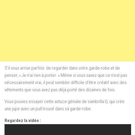
S’il vous arrive parfois
de
regarder dans
votre garde-robe
et de
penser
,
« Je n’ai
rien à porter
. »
Même si
vous savez que ce
n’est
pas
nécessairement vrai
,
il peut sembler difficile
d’être créatif
avec des
vêtements que
vous avez
pas déjà
porté des dizaines de fois.
Vous pouvez essayer
cette
astuce géniale
de
sambrilla
G
,
qui
crée
une jupe
avec un pull trouvé dans sa garde-robe.
Regardez la vidéo :