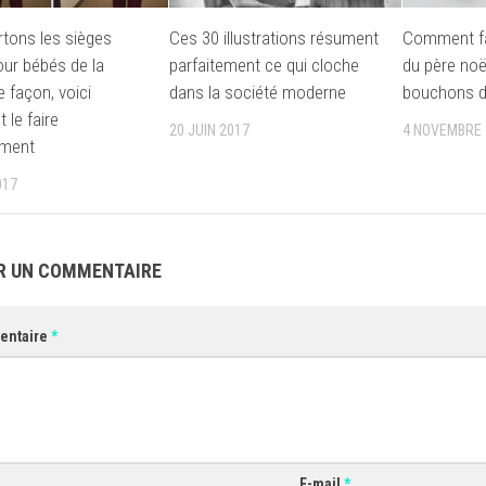
tons les sièges
Ces 30 illustrations résument
Comment fa
our bébés de la
parfaitement ce qui cloche
du père noë
 façon, voici
dans la société moderne
bouchons d
le faire
20 JUIN 2017
4 NOVEMBRE 
ement
017
R UN COMMENTAIRE
entaire
*
E-mail
*