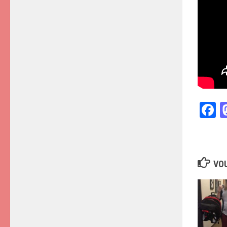
F
VOU