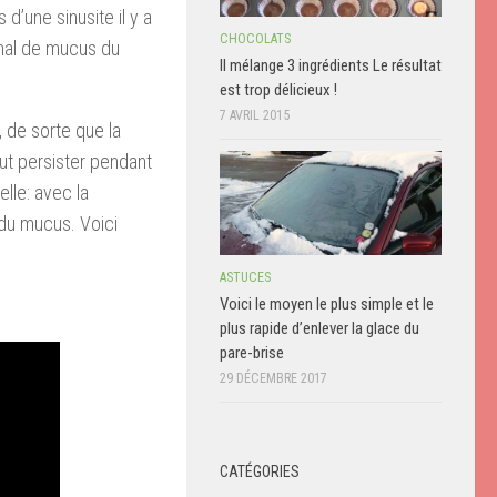
 d’une sinusite il y a
CHOCOLATS
rmal de mucus du
Il mélange 3 ingrédients Le résultat
est trop délicieux !
7 AVRIL 2015
, de sorte que la
eut persister pendant
elle: avec la
 du mucus. Voici
ASTUCES
Voici le moyen le plus simple et le
plus rapide d’enlever la glace du
pare-brise
29 DÉCEMBRE 2017
CATÉGORIES