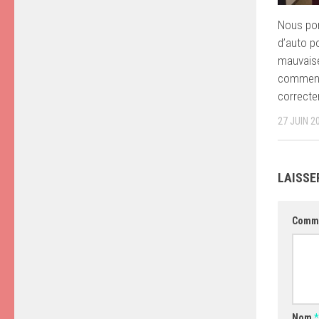
Nous por
d’auto p
mauvaise
comment 
correct
27 JUIN 2
LAISSE
Comm
Nom
*