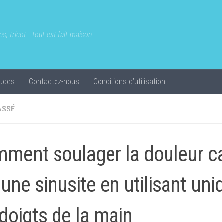
s, tricot...tout est fait maison
uces
Contactez-nous
Conditions d’utilisation
ASSÉ
ment soulager la douleur c
 une sinusite en utilisant un
 doigts de la main