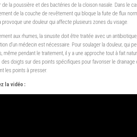
’air de la poussière et des bactéries de la cloison nasale. Dans le cas
ement de la couche de revêtement qui bloque la fuite de flux no
a provoque une douleur qui affecte plusieurs zones du visage.
ement aux rhumes, la sinusite doit être traitée avec un antibiotique
tion d’un médecin est nécessaire. Pour soulager la douleur, qui p
s, même pendant le traitement, il y a une approche tout à fait natur
 des doigts sur des points spécifiques pour favoriser le drainage
nt les points à presser.
z la vidéo :