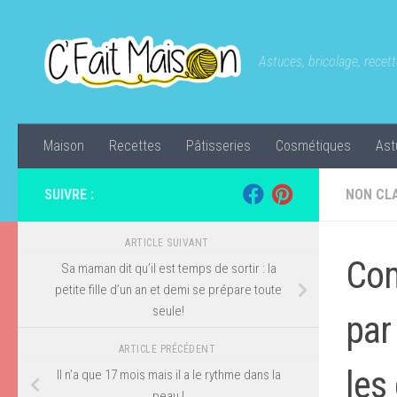
Skip to content
Astuces, bricolage, recette
Maison
Recettes
Pâtisseries
Cosmétiques
Ast
SUIVRE :
NON CL
ARTICLE SUIVANT
Com
Sa maman dit qu’il est temps de sortir : la
petite fille d’un an et demi se prépare toute
seule!
par
ARTICLE PRÉCÉDENT
les
Il n’a que 17 mois mais il a le rythme dans la
peau !