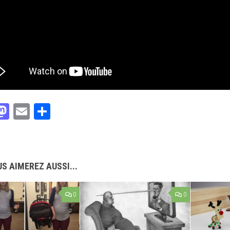
acebook
Mastodon
Email
Partager
S AIMEREZ AUSSI...
0
0