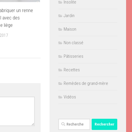
Insolite
briquer un renne
Jardin
l avec des
e liège
Maison
2017
Non classé
Pâtisseries
Recettes
Remèdes de grand-mère
Vidéos
Rechercher :