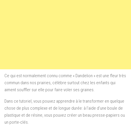
Ce qui est normalement
connu comme
«
Dandelion
»
est une fleur
très
commun dans
nos prairies
, célèbre
surtout chez les enfants
qui
aiment
souffler
sur elle
pour faire voler
ses graines
.
Dans ce tutoriel
, vous
pouvez apprendre à
le transformer en
quelque
chose de plus
complexe et
de longue durée
: à
l’aide d’une
boule de
plastique
et de résine
,
vous pouvez
créer un beau
presse-papiers
ou
un porte-clés
.