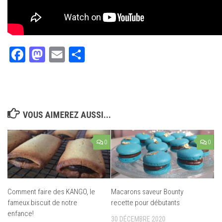
Facebook
Mastodon
Email
Partager
VOUS AIMEREZ AUSSI...
0
0
Comment faire des KANGO, le
Macarons saveur Bounty
fameux biscuit de notre
recette pour débutants
enfance!
30 DÉCEMBRE 2020