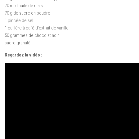
70 ml d’huile de maïs
70 g de sucre en poudre
1 pincée de sel
1 cuillère à café d’extrait de vanille
50 grammes de chocolat noir
sucre granulé
Regardez la vidéo :