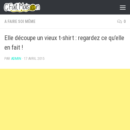
Skip to content
A FAIRE SOI MÊME
0
Elle découpe un vieux t-shirt : regardez ce qu’elle
en fait !
PAR
ADMIN
·
17 AVRIL 2015