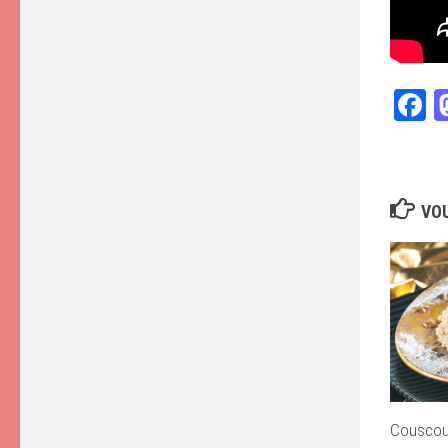
F
VOU
Couscou