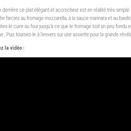
 derrière ce plat élégant et accrocheur est en réalité très simple:
e farcies au fromage mozzarella, à la sauce marinara et au basilic
aites-le cuire au four jusqu’à ce que le fromage soit un peu fondu 
ne , Puis tournez-le à l’envers sur une assiette pour la grande révél
z la vidéo :