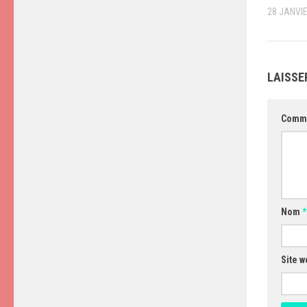
28 JANVI
LAISSE
Comm
Nom
*
Site w