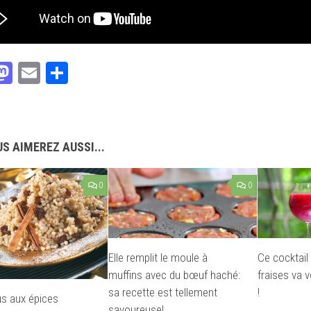
acebook
Mastodon
Email
Partager
S AIMEREZ AUSSI...
0
0
Elle remplit le moule à
Ce cocktail 
muffins avec du bœuf haché:
fraises va 
sa recette est tellement
!
s aux épices
savoureuse!