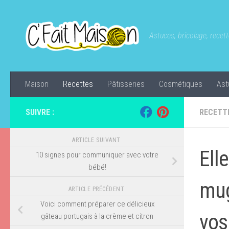
Skip to content
Astuces, bricolage, recette
Maison
Recettes
Pâtisseries
Cosmétiques
Ast
SUIVRE :
RECETT
ARTICLE SUIVANT
Ell
10 signes pour communiquer avec votre
bébé!
mug
ARTICLE PRÉCÉDENT
Voici comment préparer ce délicieux
vos
gâteau portugais à la crème et citron