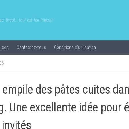
s, tricot...tout est fait maison
uces
Contactez-nous
Conditions d’utilisation
ES
e empile des pâtes cuites da
. Une excellente idée pour 
 invités