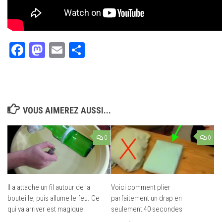
Facebook
Mastodon
Email
Partager
VOUS AIMEREZ AUSSI...
0
0
Il a attache un fil autour de la
Voici comment plier
bouteille, puis allume le feu. Ce
parfaitement un drap en
qui va arriver est magique!
seulement 40 secondes