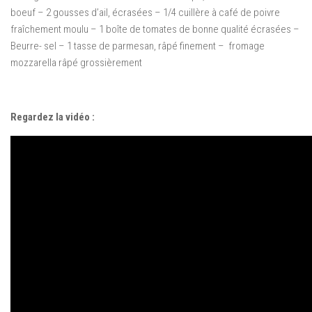
boeuf – 2 gousses d’ail, écrasées – 1/4 cuillère à café de poivre
fraîchement moulu – 1 boîte de tomates de bonne qualité écrasées –
Beurre- sel – 1 tasse de parmesan, râpé finement – fromage
mozzarella râpé grossièrement
Regardez la vidéo :