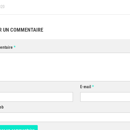
020
R UN COMMENTAIRE
entaire
*
E-mail
*
eb