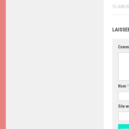
15 JUIN 2
LAISSE
Comm
Nom
*
Site w