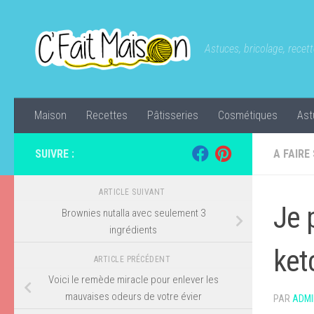
Skip to content
Astuces, bricolage, recette
Maison
Recettes
Pâtisseries
Cosmétiques
Ast
SUIVRE :
A FAIRE
ARTICLE SUIVANT
Je 
Brownies nutalla avec seulement 3
ingrédients
ket
ARTICLE PRÉCÉDENT
Voici le remède miracle pour enlever les
mauvaises odeurs de votre évier
PAR
ADMI