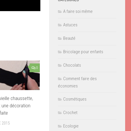
A faire soi même
Astuces
Beauté
Bricolage pour enfants
Chocolats
0
Comment faire des
économies
ieille chaussette,
Cosmétiques
nt une décoration
faite
Crochet
 2015
Ecologie