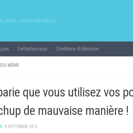
s, tricot...tout est fait maison
uces
Contactez-nous
Conditions d’utilisation
 SOI MÊME
parie que vous utilisez vos p
chup de mauvaise manière !
N
·
9 SEPTEMBRE 2015