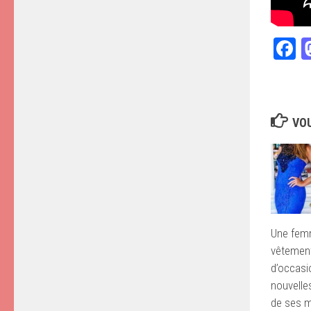
F
VOU
Une fem
vêtemen
d’occasi
nouvelle
de ses m