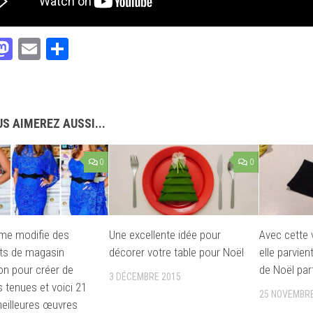
acebook
Mastodon
Email
Partager
S AIMEREZ AUSSI...
0
0
me modifie des
Une excellente idée pour
Avec cette v
ts de magasin
décorer votre table pour Noël
elle parvie
on pour créer de
de Noël par
3 DÉCEMBRE 2015
s tenues et voici 21
25 NOVEMBRE
eilleures œuvres