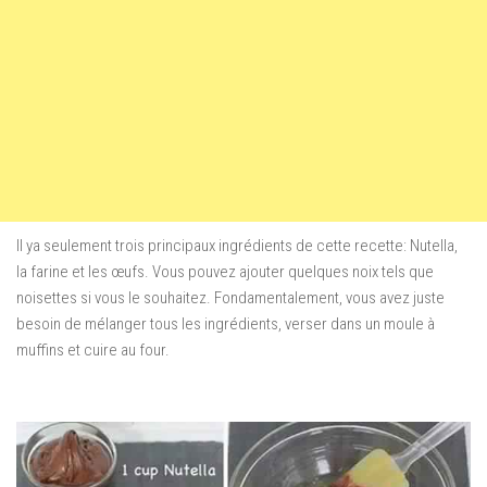
Il ya seulement trois
principaux ingrédients de
cette recette:
Nutella
,
la farine et
les œufs
.
Vous pouvez ajouter
quelques noix
tels que
noisettes
si vous
le souhaitez.
Fondamentalement, vous
avez juste
besoin
de mélanger
tous les ingrédients
,
verser
dans un
moule à
muffins
et cuire au four
.