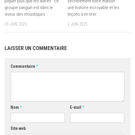
piquer plus que les autres : ce
secrètement votre maison :
groupe sanguin est dans le
une histoire incroyable et les
viseur des moustiques
leçons à en tirer
25 JUIN 2025
2 JUIN 2025
LAISSER UN COMMENTAIRE
Commentaire
*
Nom
*
E-mail
*
Site web