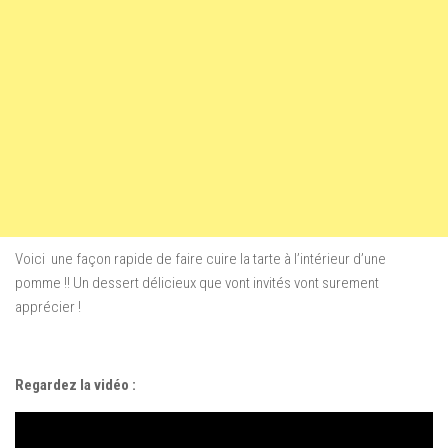
Voici
une façon rapide
de faire cuire
la tarte
à l’intérieur
d’une
pomme
!!
Un dessert délicieux que vont invités vont surement
apprécier !
Regardez la vidéo :