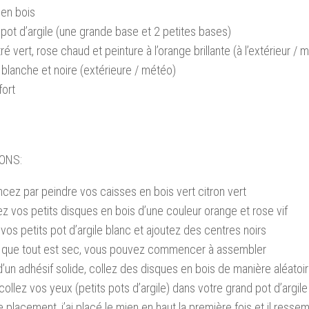
 en bois
pot d’argile (une grande base et 2 petites bases)
ré vert, rose chaud et peinture à l’orange brillante (à l’extérieur / 
 blanche et noire (extérieure / météo)
fort
ONS:
z par peindre vos caisses en bois vert citron vert
ez vos petits disques en bois d’une couleur orange et rose vif
vos petits pot d’argile blanc et ajoutez des centres noirs
s que tout est sec, vous pouvez commencer à assembler
 d’un adhésif solide, collez des disques en bois de manière aléatoi
 collez vos yeux (petits pots d’argile) dans votre grand pot d’argi
le placement, j’ai placé le mien en haut la première fois et il ressem