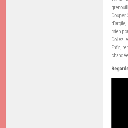
grenouil
Couper 2
d’argile
mien po
Collez l
Enfin, re
changées
Regarde