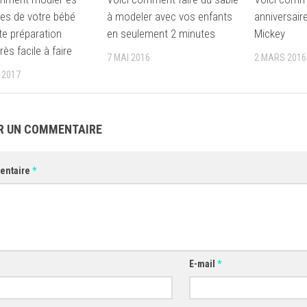
es de votre bébé
à modeler avec vos enfants
anniversair
te préparation
en seulement 2 minutes
Mickey
ès facile à faire
7 MAI 2016
2 MARS 2016
 2017
R UN COMMENTAIRE
entaire
*
E-mail
*