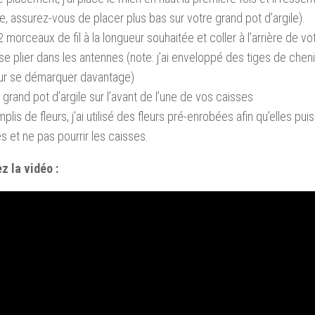
le, assurez-vous de placer plus bas sur votre grand pot d’argile).
 morceaux de fil à la longueur souhaitée et coller à l’arrière de vo
, se plier dans les antennes (note: j’ai enveloppé des tiges de chenil
ur se démarquer davantage)
e grand pot d’argile sur l’avant de l’une de vos caisses
mplis de fleurs, j’ai utilisé des fleurs pré-enrobées afin qu’elles pu
 et ne pas pourrir les caisses.
z la vidéo :