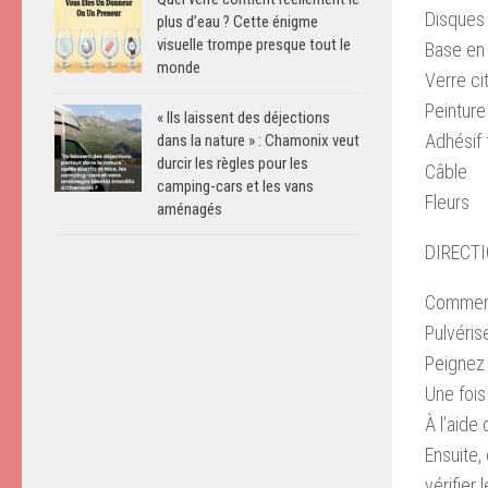
Disques
plus d’eau ? Cette énigme
visuelle trompe presque tout le
Base en 
monde
Verre cit
Peinture
« Ils laissent des déjections
Adhésif 
dans la nature » : Chamonix veut
durcir les règles pour les
Câble
camping-cars et les vans
Fleurs
aménagés
DIRECTI
Commence
Pulvéris
Peignez 
Une foi
À l’aide
Ensuite,
vérifier 