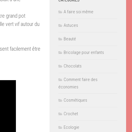
CATÉGORIES
A faire soi même
tre grand pot
le vert vif autour du
Astuces
Beauté
issent facilement être
Bricolage pour enfants
Chocolats
Comment faire des
économies
Cosmétiques
Crochet
Ecologie