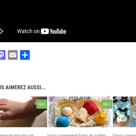
acebook
Mastodon
Email
Partager
S AIMEREZ AUSSI...
0
0
omment mouler es
Voici comment faire du sable
Voici comm