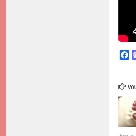
F
VOU
Voici c