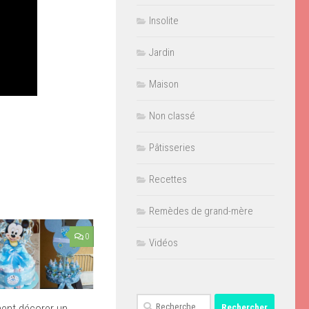
Insolite
Jardin
Maison
Non classé
Pâtisseries
Recettes
Remèdes de grand-mère
0
Vidéos
Rechercher :
ent décorer un