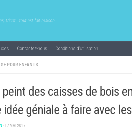
s, tricot...tout est fait maison
uces
Contactez-nous
Conditions d’utilisation
AGE POUR ENFANTS
e peint des caisses de bois en
 idée géniale à faire avec les
N
·
17 MAI 2017