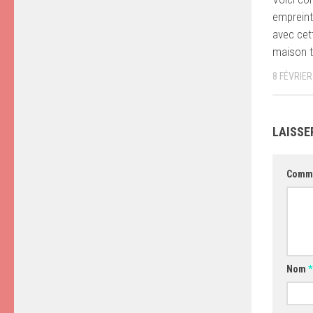
empreint
avec cet
maison tr
8 FÉVRIER
LAISSE
Comm
Nom
*