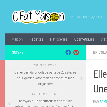
Skip to content
Astuces, bricolage, recette
Maison
Recettes
Pâtisseries
Cosmétiques
Ast
SUIVRE :
BRICOL
ARTICLE SUIVANT
Ell
Cet expert du bricolage partage 20 astuces
pour garder votre maison propre et bien
organisée
Une
ARTICLE PRÉCÉDENT
Incroyable: un chauffeur fait sortir une
PAR
ADMI
mère du bus pour avoir allaité son enfant …